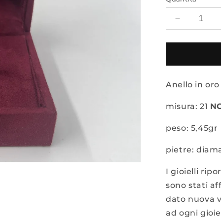
Diminuisci
quantità
per
ANELLO
IN
ORO
Anello in oro
18KT
BICOLOR
CON
misura: 21
N
DIAMANTI
peso: 5,45gr
pietre: diama
I gioielli rip
sono stati af
dato nuova v
ad ogni gioie