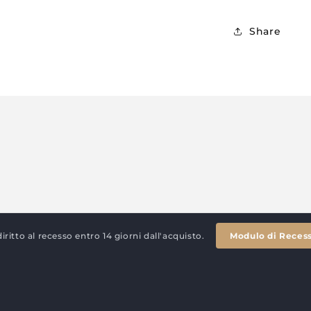
Share
diritto al recesso entro 14 giorni dall'acquisto.
Modulo di Reces