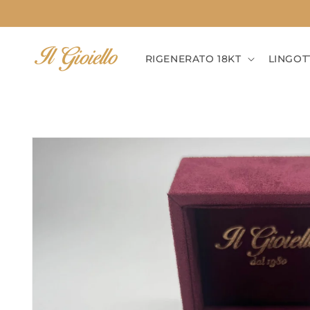
Vai
direttamente
ai contenuti
RIGENERATO 18KT
LINGOT
Passa alle
informazioni
sul prodotto