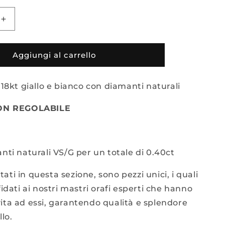
Aumenta
quantità
per
ANELLO
Aggiungi al carrello
IN
ORO
 18kt giallo e bianco con diamanti naturali
18KT
BICOLOR
CON
ON REGOLABILE
DIAMANTI
nti naturali VS/G per un totale di 0.40ct
ortati in questa sezione, sono pezzi unici, i quali
fidati ai nostri mastri orafi esperti che hanno
ita ad essi, garantendo qualità e splendore
llo.