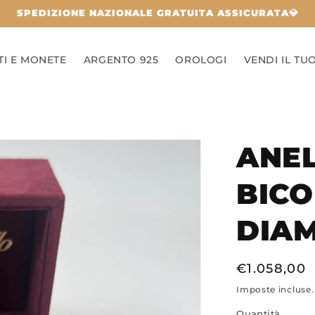
SPEDIZIONE NAZIONALE GRATUITA ASSICURATA💎
TI E MONETE
ARGENTO 925
OROLOGI
VENDI IL TU
ANEL
BIC
DIA
Prezzo
€1.058,00
di
Imposte incluse
listino
Quantità