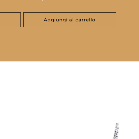
di
listino
o
Aggiungi al carrello