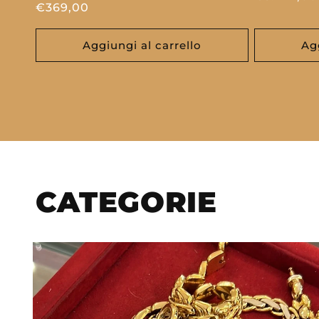
Prezzo
€369,00
di
di
listino
listino
Aggiungi al carrello
Ag
CATEGORIE