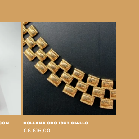
 CON
COLLANA ORO 18KT GIALLO
Prezzo
€6.616,00
di