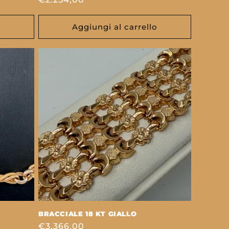
di
listino
o
Aggiungi al carrello
BRACCIALE 18 KT GIALLO
Prezzo
€3.366,00