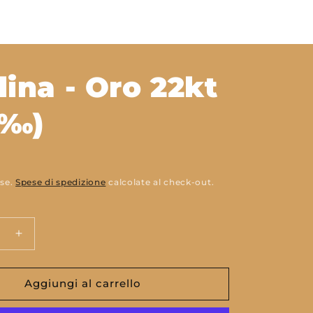
lina - Oro 22kt
7‰)
use.
Spese di spedizione
calcolate al check-out.
ci
Aumenta
quantità
per
Sterlina
Aggiungi al carrello
-
Oro