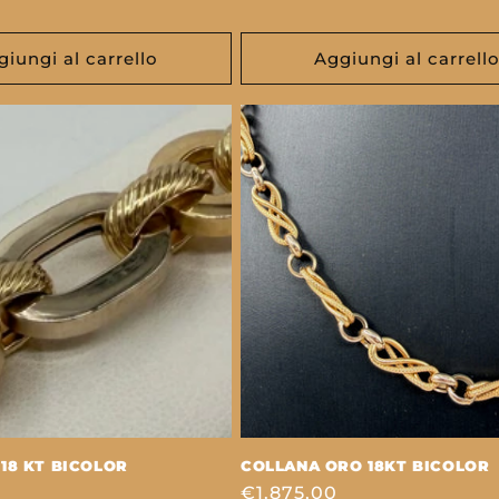
di
listino
giungi al carrello
Aggiungi al carrell
18 KT BICOLOR
COLLANA ORO 18KT BICOLOR
Prezzo
€1.875,00