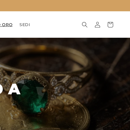
Accedi
Carrello
O ORO
SEDI
O A