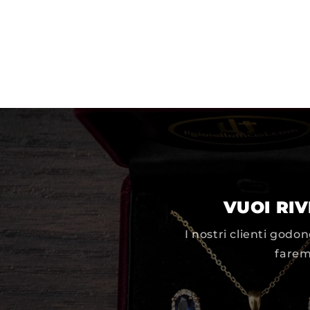
VUOI RI
I nostri clienti godo
farem